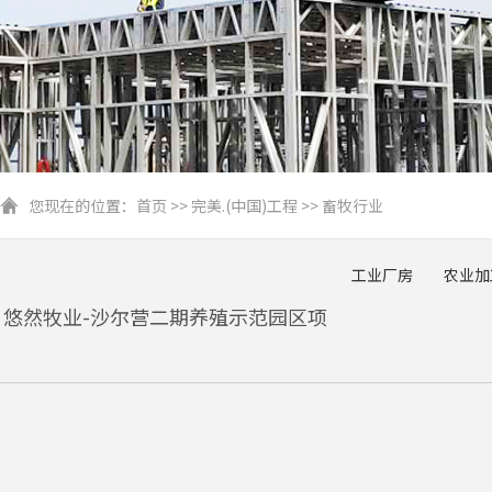
您现在的位置：
首页
>>
完美.(中国)工程
>>
畜牧行业
工业厂房
农业加
悠然牧业-沙尔营二期养殖示范园区项