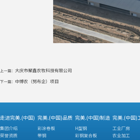
大庆市聚鑫农牧科技有限公司
上一篇：
中博农（努布企）项目
下一篇：
走进完美.(中国)
完美.(中国)品质
完美.(中国)制造
完美.(中国)
集团介绍
彩涂卷板
H型钢
工业厂房
荣誉资质
带钢
彩钢复合板
农业加工