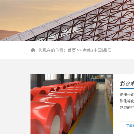
您现在的位置：
首页
>>
完美.(中国)品质
彩涂
是用带
磷化等化
制成的