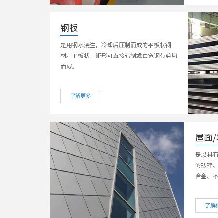
钢板
是用钢水浇注，冷却后压制而成的平板状钢
材。平板状，矩形可直接轧制或由宽钢带剪切
而成。
屋面
是以具
的钛锌
合金、