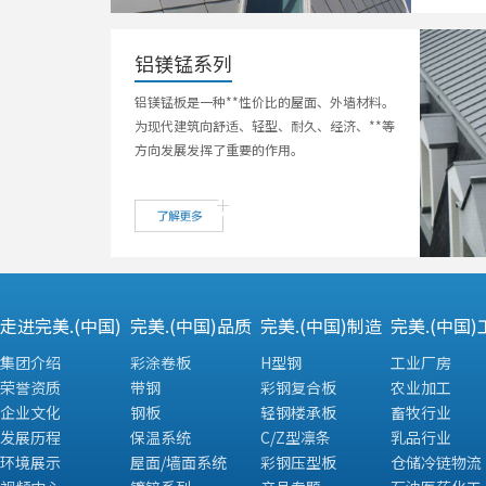
铝镁锰系列
铝镁锰板是一种**性价比的屋面、外墙材料。
为现代建筑向舒适、轻型、耐久、经济、**等
方向发展发挥了重要的作用。
走进完美.(中国)
完美.(中国)品质
完美.(中国)制造
完美.(中国)
集团介绍
彩涂卷板
H型钢
工业厂房
荣誉资质
带钢
彩钢复合板
农业加工
企业文化
钢板
轻钢楼承板
畜牧行业
发展历程
保温系统
C/Z型凛条
乳品行业
环境展示
屋面/墙面系统
彩钢压型板
仓储冷链物流