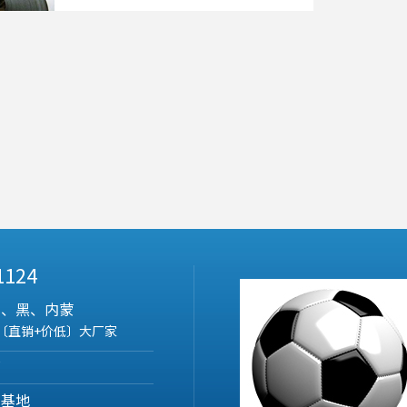
 1124
吉、黑、内蒙
〔直销+价低〕大厂家
部
营基地