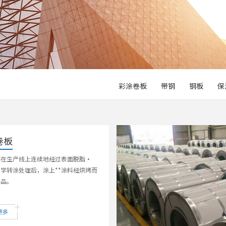
彩涂卷板
带钢
钢板
保
卷板
钢在生产线上连续地经过表面脱脂·
学转涂处理后，涂上**涂料经烘烤而
产品。