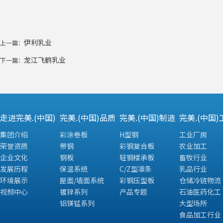
伊利乳业
上一篇：
龙江飞鹤乳业
下一篇：
走进完美.(中国)
完美.(中国)品质
完美.(中国)制造
完美.(中国)
集团介绍
彩涂卷板
H型钢
工业厂房
荣誉资质
带钢
彩钢复合板
农业加工
企业文化
钢板
轻钢楼承板
畜牧行业
发展历程
保温系统
C/Z型凛条
乳品行业
环境展示
屋面/墙面系统
彩钢压型板
仓储冷链物流
视频中心
镀锌系列
产品专题
石油医药化工
铝镁锰系列
大型场所
食品加工行业